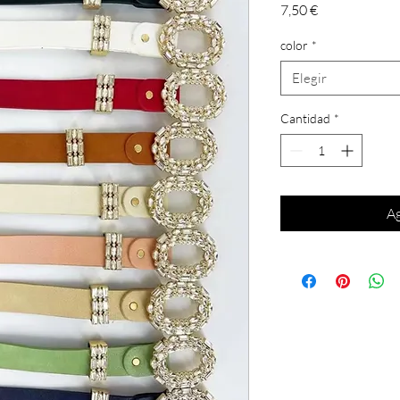
Precio
7,50 €
color
*
Elegir
Cantidad
*
Ag