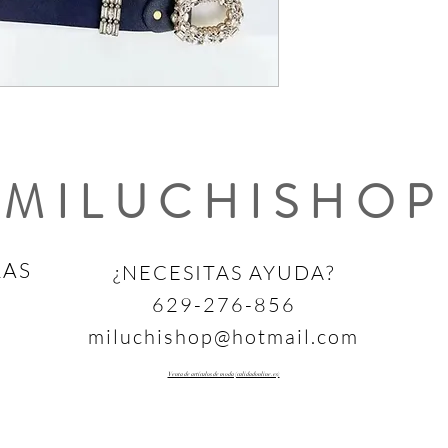
MILUCHISHOP
RAS
¿NECESITAS AYUDA?
629-276-856
miluchishop@hotmail.com
Venta de artículos de moda (calidadonline.es)