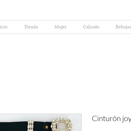
icio
Tienda
Mujer
Calzado
Rebaja
Cinturón jo