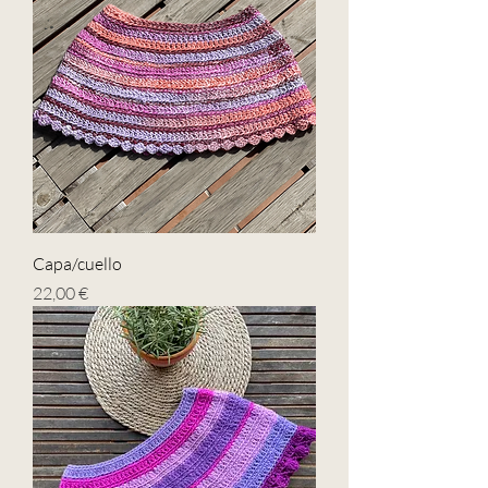
Capa/cuello
Precio
22,00 €