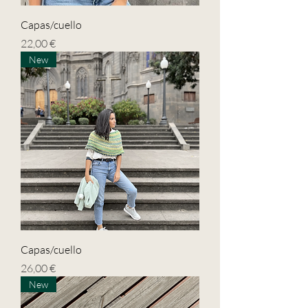
Capas/cuello
Precio
22,00 €
New
Capas/cuello
Precio
26,00 €
New