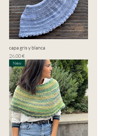
capa gris y blanca
Precio
26,00 €
New