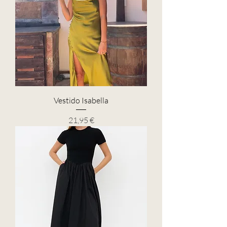
Vestido Isabella
Precio
21,95 €