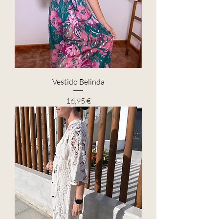
Vestido Belinda
Precio
16,95 €