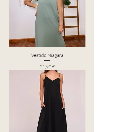
Vestido Niagara
Precio
21,90 €