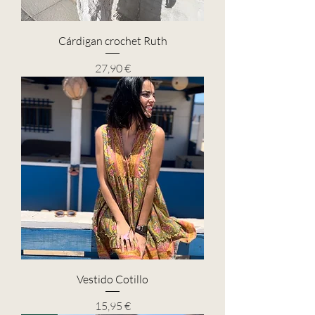
Cárdigan crochet Ruth
Precio
27,90 €
Vestido Cotillo
Precio
15,95 €