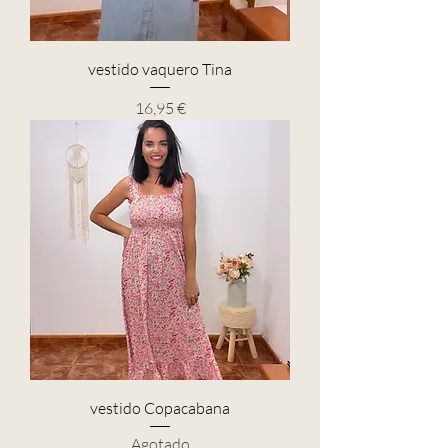
vestido vaquero Tina
Precio
16,95 €
vestido Copacabana
Agotado