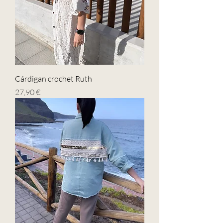
Cárdigan crochet Ruth
Precio
27,90 €