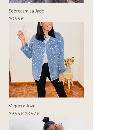
Sobrecamisa Jade
Precio
30,95 €
Vaquera Joya
Precio
Precio de oferta
39,95 €
23,97 €