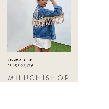
Vaquera Tanger
Precio
Precio de oferta
35,95 €
23,37 €
MILUCHISHOP
SIGUENOS EN NUESTRAS
REDES SOCIALES