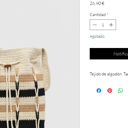
Precio
26,90 €
Cantidad
*
Agotado
Notific
Tejido de algodón. 
Tejido de algodón. Ta
Diseño estampado. Dis
superior. Asa larga no e
interior. Forrado. Medi
alto x fondo).
Composición: Exterior
Poliéster