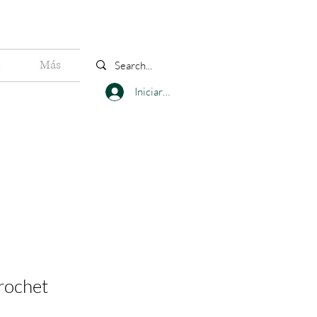
s
Más
Iniciar sesión
rochet