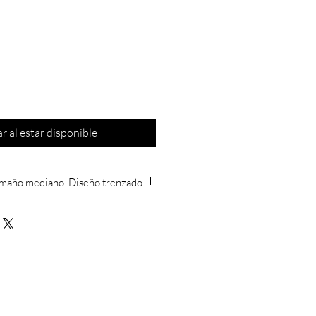
ar al estar disponible
Tamaño mediano. Diseño trenzado
maño mediano. Diseño trenzado.
eño saca. Cierre de cremallera
xtraíble. Tiras ajustables. Bolsillo
das: 28.0 x 34.0 x 4.0 cm. (largo x
: 100% Algodón. Interior: 100%