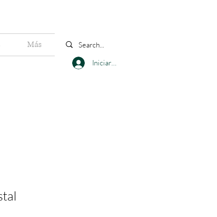
s
Más
Iniciar sesión
stal