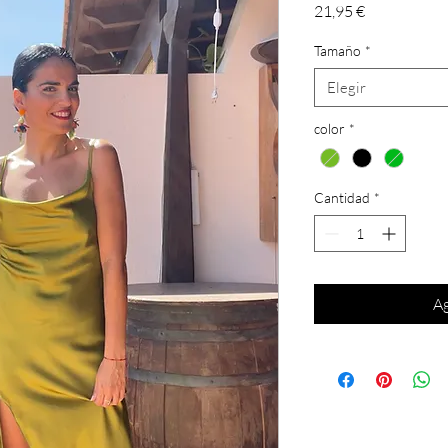
Precio
21,95 €
Tamaño
*
Elegir
color
*
Cantidad
*
Ag