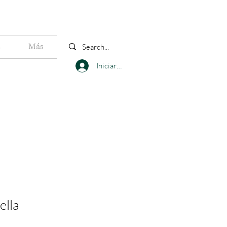
s
Más
Iniciar sesión
ella